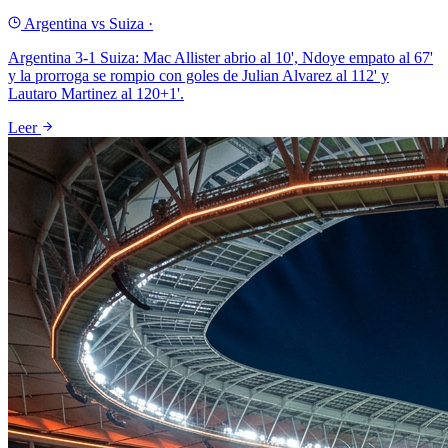
Argentina vs Suiza
·
Argentina 3-1 Suiza: Mac Allister abrio al 10', Ndoye empato al 67'
y la prorroga se rompio con goles de Julian Alvarez al 112' y
Lautaro Martinez al 120+1'.
Leer