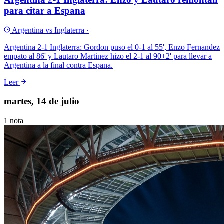
para citar a Espana
Argentina vs Inglaterra
·
Argentina 2-1 Inglaterra: Gordon puso el 0-1 al 55', Enzo Fernandez
empato al 86' y Lautaro Martinez hizo el 2-1 al 90+2' para llevar a
Argentina a la final contra Espana.
Leer
martes, 14 de julio
1
nota