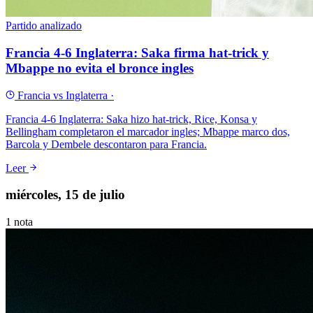
Partido analizado
Francia 4-6 Inglaterra: Saka firma hat-trick y
Mbappe no evita el bronce ingles
Francia vs Inglaterra
·
Francia 4-6 Inglaterra: Saka hizo hat-trick, Rice, Konsa y
Bellingham completaron el marcador ingles; Mbappe marco dos,
Barcola y Dembele descontaron para Francia.
Leer
miércoles, 15 de julio
1
nota