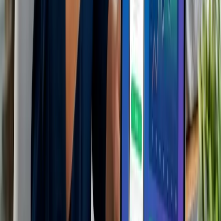
Hinchada de
Alemania
Cómo llegó la hinchada
Con margen de grupo y sensacion de superioridad estructural.
Qué vivió durante el partido
Alemania marco demasiado pronto como para pensar que
todo quedaba resuelto y luego no encontro una segunda
marcha emocional.
Expectativa vs realidad
La expectativa era controlar; la realidad fue una derrota que
reabre preguntas sobre continuidad y filo competitivo.
Comparamos lo que cada hinchada esperaba con lo que vivió:
dónde confió, dónde se frustró y por qué canales lo expresó.
Lo que hemos aprendido
Respuesta temprana
Reaccionar rapido al primer golpe cambia toda la memoria del