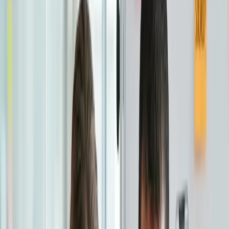
Alemania
1
Ecuador
:
Nilson Angulo 9', Gonzalo Plata 77'. Alemania
Qué pasó en el partido · ahora
Ecuador vencio 2-1 a Alemania en Nueva York-Nueva Jersey con
goles de Nilson Angulo y Gonzalo Plata, luego del 0-1 inicial de
Leroy Sane. La Tri sostuvo la remontada y siguio viva en la pelea
grande del torneo.