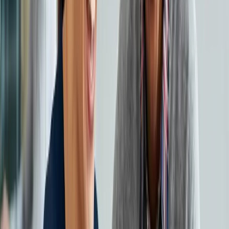
La ansiedad fue baja durante el partido: se siguió el partido con
calma, sin urgencia por confirmar.
Frustración
12
La frustración fue baja durante el partido: hubo pocas quejas y el
tono general fue tranquilo.
Incertidumbre
20
La incertidumbre fue baja durante el partido: ya había una lectura
estable y compartida de lo que pasaba.
Optimismo
90
El optimismo fue alta durante el partido: aun en pleno partido se
miraba lo que venía con ilusión.