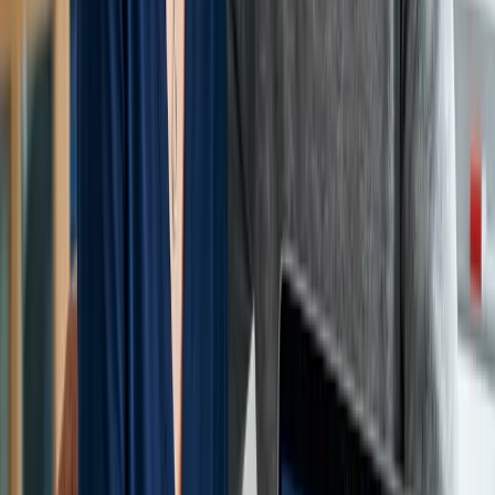
Antes
Durante
Pronóstico
Ansiedad
85
Euforia
92
Optimismo
76
Toca una bandera para ver el recorrido de esa hinchada. La
predicción con la que llegaba aparece en «Antes» y el pronóstico del