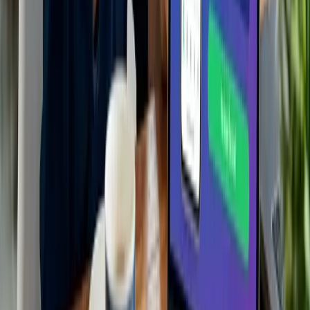
partido.
Urgencia util
La ansiedad no siempre destruye; a veces ordena mejor que la
comodidad.
Favorito sin segundo acto
Marcar primero no sirve si luego el equipo no sabe retomar el
mando emocional.
Cada sesgo identificado incluye cómo afectó —o mejoró— la
experiencia vivida. Biblioteca viva que crece con nuevas señales.
Simulador
¿Cómo llegas al próximo partido?
Responde tres cosas y te devolvemos tu perfil de aficionado. Es solo
por diversión: nada de apuestas.
¿Qué selección apoyas?
¿Qué tan confiado/a te sientes?
60
%