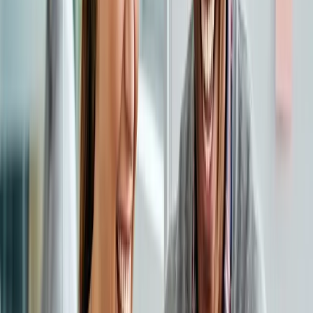
UX School
¿Te gusta entender por qué las personas toman
decisiones?
Aprende diseño de experiencia, comportamiento e IA aplicada.
15% de descuento durante el Mundial
MUNDIAL15
Conocer el curso
UXBox
¿Tienes una idea de producto digital?
Transforma tu idea en una experiencia real con UXBox.
Probar UXBox
Fuentes consultadas (
5
)
Notas relacionadas
Más partidos del especial, leídos desde la experiencia, la emoción y
el comportamiento.