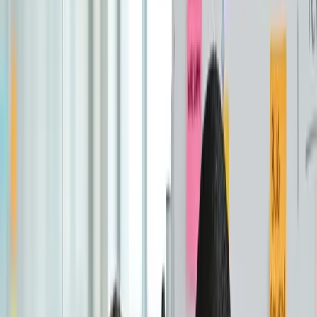
Jo
Ar
Interpretación por categoría
Cada categoría se interpreta desde la voz de los fanáticos en redes,
tendencias y noticias, y su experiencia digital usando plataformas.
Toca una para resaltar su lectura.
Euforia
24
La euforia fue baja durante el partido: casi no se celebró; predominó
la bronca o el silencio.
Confianza
32
La confianza fue baja durante el partido: pesaban las dudas y se
buscaban explicaciones antes de opinar.
Ansiedad
72