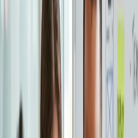
Expectativa
Realidad
Percepción
Ruta emocional del hincha
Eliminada
Jo
Ar
Antes
Durante
Pronóstico
Ansiedad
72
Frustración
80
—
Toca una bandera para ver el recorrido de esa hinchada. La
predicción con la que llegaba aparece en «Antes» y el pronóstico del
próximo partido en «Pronóstico», desde la barra de abajo.
Jordania
ya está eliminada del torneo; no se muestra pronóstico
porque no tiene próximo partido.
Cómo vivieron el partido las hinchadas
Jo
Hinchada de
Jordania
Cómo llegó la hinchada
Tras el 3-1 ante Austria y con el estimulo de haber marcado su