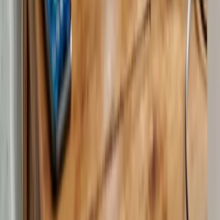
Partido analizado
Argentina vs Inglaterra
Argentina 2-1 Inglaterra: Enzo y Lautaro remontan para citar a
Espana
Leer nota