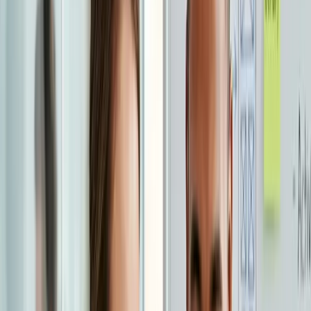
Interpretación por categoría