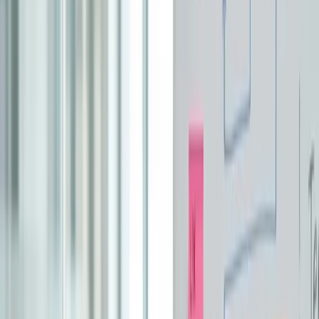
Haiti