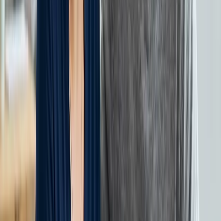
Antes
Durante
Pronóstico
Optimismo
86
Optimismo
82
Optimismo
78
Toca una bandera para ver el recorrido de esa hinchada. La
predicción con la que llegaba aparece en «Antes» y el pronóstico del
próximo partido en «Pronóstico», desde la barra de abajo.
Cómo vivieron el partido las hinchadas