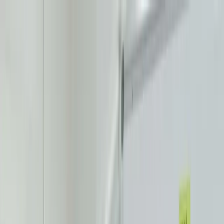
Saltar al contenido principal
Servicios
Portafolio
Curso
UXBox
UXGreen™
Experience
Radar
Carreras
Iniciar proyecto
Antes del partido
Durante el partido
Pronóstico
Especial
Compartir
Mundial 2026 — Grupo C
Brasil 3-0 Haiti: El gigante gana, pero
deja abierta la conversacion sobre si
convence de verdad
Mira la predicción del partido
···
Brasil vs Haiti
·
19 de junio de 2026