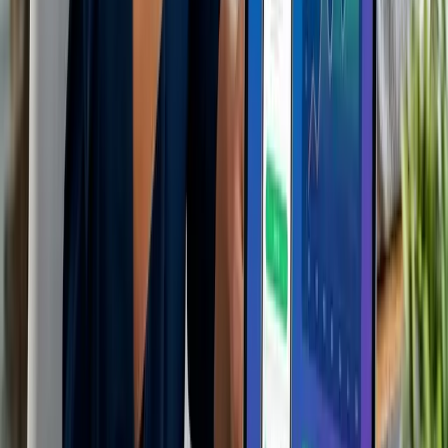
Sin spam. Solo nuevas notas del radar y aprendizajes de experiencia.
UX School
¿Te gusta entender por qué las personas toman
decisiones?
Aprende diseño de experiencia, comportamiento e IA aplicada.
15% de descuento durante el Mundial
MUNDIAL15
Conocer el curso
UXBox
¿Tienes una idea de producto digital?
Transforma tu idea en una experiencia real con UXBox.
Probar UXBox
Fuentes consultadas (
6
)
Notas relacionadas